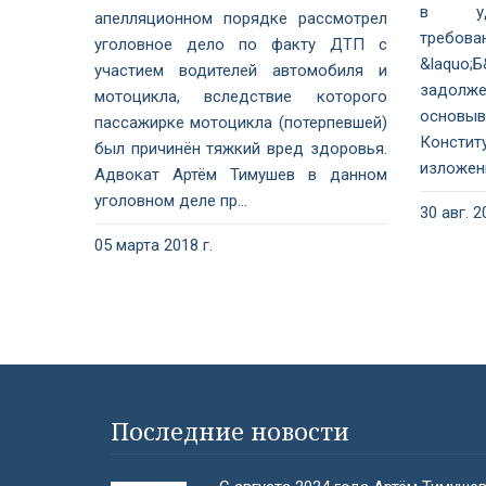
в удо
апелляционном порядке рассмотрел
требов
уголовное дело по факту ДТП с
&laquo;Б&
участием водителей автомобиля и
задолже
мотоцикла, вследствие которого
основыв
пассажирке мотоцикла (потерпевшей)
Консти
был причинён тяжкий вред здоровья.
изложенн
Адвокат Артём Тимушев в данном
уголовном деле пр...
30 авг. 2
05 марта 2018 г.
#}
Последние новости