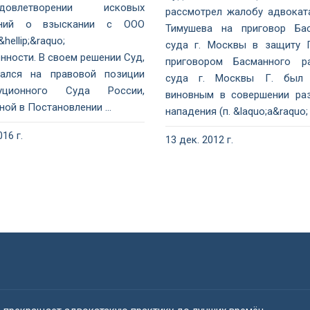
влетворении исковых
рассмотрел жалобу адвокат
аний о взыскании с ООО
Тимушева на приговор Бас
hellip;&raquo;
суда г. Москвы в защиту Г
нности. В своем решении Суд,
приговором Басманного ра
ался на правовой позиции
суда г. Москвы Г. был 
туционного Суда России,
виновным в совершении ра
ой в Постановлении ...
нападения (п. &laquo;а&raquo; ч.
016 г.
13 дек. 2012 г.