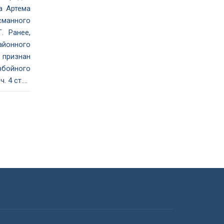
а Артема
манного
. Ранее,
йонного
признан
збойного
 4 ст....