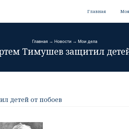
Главная
Моя
Главная
→
Новости
→
Мои дела
ртем Тимушев защитил детей
л детей от побоев