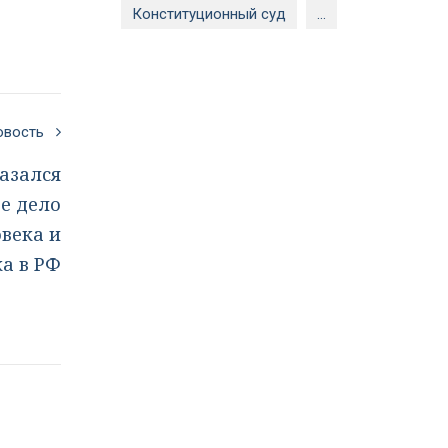
Конституционный суд
...
новость
азался
е дело
века и
а в РФ