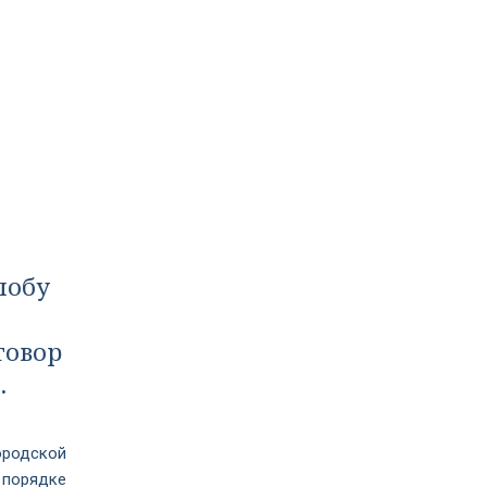
лобу
говор
.
ородской
орядке