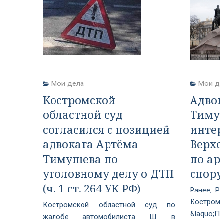
Мои дела
Мои д
Костромской
Адво
областной суд
Тиму
согласился с позицией
инте
адвоката Артёма
Верх
Тимушева по
по а
уголовному делу о ДТП
спор
(ч. 1 ст. 264 УК РФ)
Ранее, 
Костр
Костромской областной суд по
&laquo;П
жалобе автомобилиста Ш. в