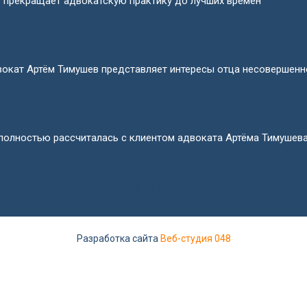
в прекращает адвокатскую практику до лучших времён
окат Артём Тимушев представляет интересы отца несовершенно
олностью рассчиталась с клиентом адвоката Артёма Тимушев
Все новости
Разработка сайта
Веб-студия 048