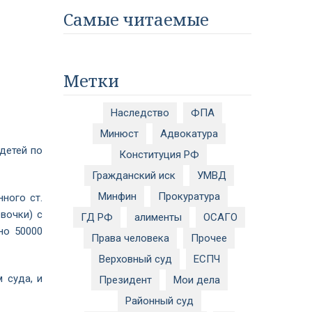
Самые читаемые
Метки
Наследство
ФПА
Минюст
Адвокатура
детей по
Конституция РФ
Гражданский иск
УМВД
Минфин
Прокуратура
ного ст.
вочки) с
ГД РФ
алименты
ОСАГО
но 50000
Права человека
Прочее
Верховный суд
ЕСПЧ
 суда, и
Президент
Мои дела
Районный суд