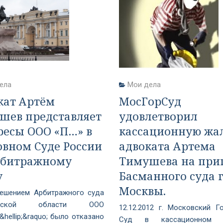
ела
Мои дела
кат Артём
МосГорСуд
шев представляет
удовлетворил
ресы ООО «П…» в
кассационную жа
овном Суде России
адвоката Артема
рбитражному
Тимушева на при
у
Басманного суда г
Москвы.
Решением Арбитражного суда
омской области ООО
12.12.2012 г. Московский Г
&hellip;&raquo; было отказано
Суд в кассационном п