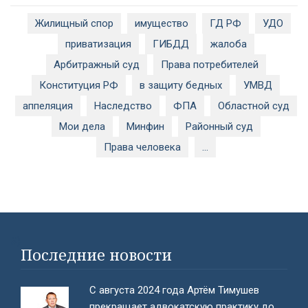
Жилищный спор
имущество
ГД РФ
УДО
приватизация
ГИБДД
жалоба
Арбитражный суд
Права потребителей
Конституция РФ
в защиту бедных
УМВД
аппеляция
Наследство
ФПА
Областной суд
Мои дела
Минфин
Районный суд
Права человека
...
#}
Последние новости
С августа 2024 года Артём Тимушев
прекращает адвокатскую практику до